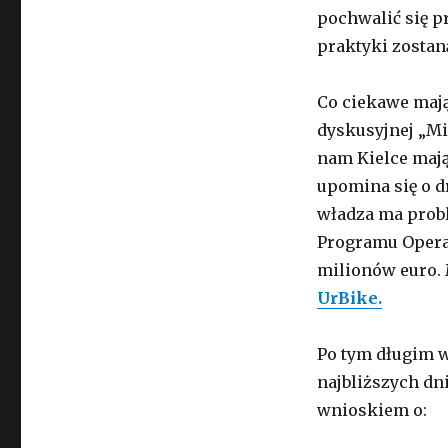
pochwalić się p
praktyki zostan
Co ciekawe mają
dyskusyjnej „Mi
nam Kielce mają
upomina się o d
władza ma prob
Programu Opera
milionów euro. 
UrBike.
Po tym długim 
najbliższych dn
wnioskiem o: