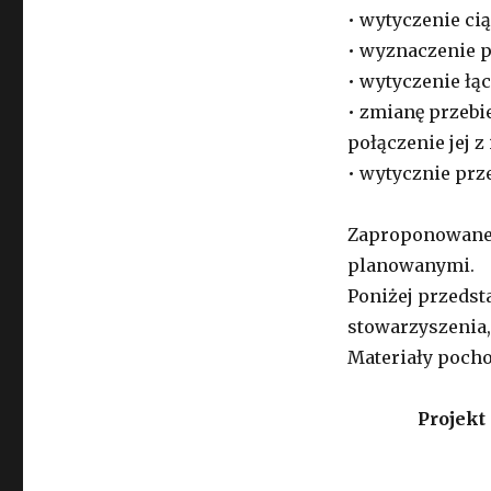
• wytyczenie ci
• wyznaczenie p
• wytyczenie łąc
• zmianę przebi
połączenie jej z 
• wytycznie prz
Zaproponowane 
planowanymi.
Poniżej przeds
stowarzyszenia
Materiały pocho
Projek