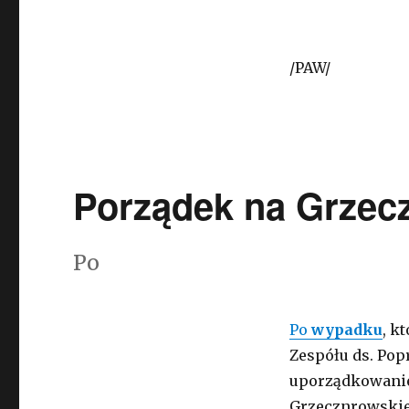
/PAW/
Porządek na Grzec
Po
Po
wypadku
, k
Zespółu ds. Po
uporządkowanie
Grzecznrowskie