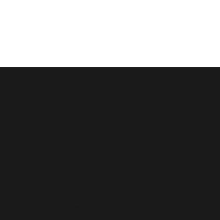
ezpieczeństwa w Ruchu
ym roku nasze stowarzyszenie podjęło współpracę z 
m działającym przy Urzędzie Miasta. W ostatnim czasi