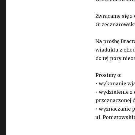
Zwracamy się z 
Grzecznarowskie
Na prośbę Brac
wiaduktu z chod
do tej pory nie
Prosimy o:
• wykonanie wja
• wydzielenie z
przeznaczonej d
• wyznaczanie p
ul. Poniatowskie