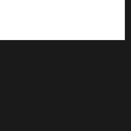
 Drogowym
Zespołem ds. Poprawy Bezpieczeństwa w Ruchu
e przedstawiliśmy następujące postulaty: