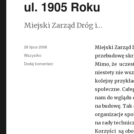
ul. 1905 Roku
Miejski Zarząd Dróg i…
Opublikowano
28 lipca 2008
Miejski Zarząd 
Kategorie
Wszystko
przebudowę skrz
Dodaj komentarz
do
Mimo, że uczest
Pierwszy
niestety nie ws
etap
kolejny przykła
budowy
drogi
społeczne. Cał
rowerowej
nam do wglądu 
w
na budowę. Tak 
ul.
1905
organizacje spo
Roku
na rady technic
Korzyści są obo