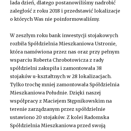
lada dzień, dlatego postanowiliśmy nadrobić
w
całym
zaległość z roku 2018 i przedstawić lokalizacje
mieście
o których Was nie poinformowaliśmy.
już
ponad
1000
W zeszłym roku bank inwestycji stojakowych
rozbiła Spółdzielnia Mieszkaniowa Ustronie,
która namówiona przez nas oraz przy pełnym
wsparciu Roberta Chrobotowicza z rady
spółdzielni zakupiła i zamontowała 38
stojaków u-kształtnych w 28 lokalizacjach.
Tylko trochę mniej zamontowała Spółdzielnia
Mieszkaniowa Południe. Dzięki naszej
współpracy z Maciejem Stępnikowskim na
terenie zarządzanym przez spółdzielnie
ustawiono 20 stojaków. Z kolei Radomska
Spółdzielnia Mieszkaniowa przed swoją