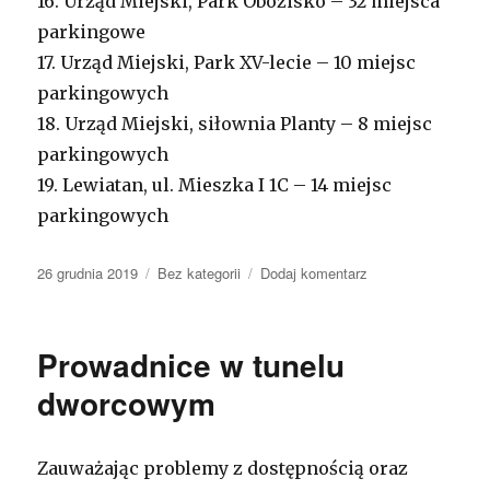
16. Urząd Miejski, Park Obozisko – 32 miejsca
parkingowe
17. Urząd Miejski, Park XV-lecie – 10 miejsc
parkingowych
18. Urząd Miejski, siłownia Planty – 8 miejsc
parkingowych
19. Lewiatan, ul. Mieszka I 1C – 14 miejsc
parkingowych
Opublikowano
26 grudnia 2019
Kategorie
Bez kategorii
Dodaj komentarz
do
Rowerem
do
pracy
Prowadnice w tunelu
i
na
dworcowym
zakupy.
Obozisko,
XV-
Zauważając problemy z dostępnością oraz
lecie,