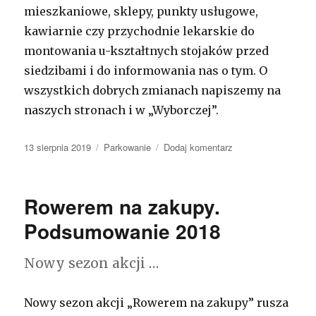
mieszkaniowe, sklepy, punkty usługowe,
kawiarnie czy przychodnie lekarskie do
montowania u-kształtnych stojaków przed
siedzibami i do informowania nas o tym. O
wszystkich dobrych zmianach napiszemy na
naszych stronach i w „Wyborczej”.
Opublikowano
13 sierpnia 2019
Kategorie
Parkowanie
Dodaj komentarz
do
Rowerem
do
pracy
Rowerem na zakupy.
i
na
Podsumowanie 2018
zakupy.
Nowe
Nowy sezon akcji …
stojaki
na
Ustroniu,
Nowy sezon akcji „Rowerem na zakupy” rusza
a