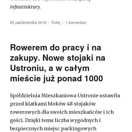
infrastruktury.
Opublikowano
20 października 2019
Kategorie
Kolej
1 komentarz
do
Prowadnice
w
tunelu
Rowerem do pracy i na
dworcowym
zakupy. Nowe stojaki na
Ustroniu, a w całym
mieście już ponad 1000
Spółdzielnia Mieszkaniowa Ustronie ustawiła
przed klatkami bloków 48 stojaków
rowerowych dla swoich mieszkańców i ich
gości. Dzięki temu liczba wygodnych i
bezpiecznych miejsc parkingowych