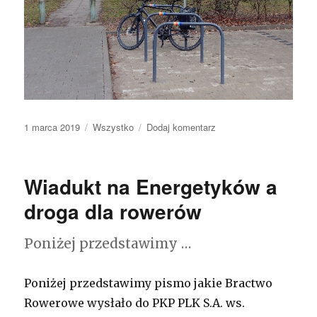
Opublikowano
1 marca 2019
Kategorie
Wszystko
Dodaj komentarz
do
Rowerem
na
zakupy.
Wiadukt na Energetyków a
Podsumowanie
2018
droga dla rowerów
Poniżej przedstawimy …
Poniżej przedstawimy pismo jakie Bractwo
Rowerowe wysłało do PKP PLK S.A. ws.