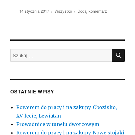
Opublikowano
14 stycznia 2017
Kategorie
Wszystko
Dodaj komentarz
do
Budżet
Obywatelski
2018
SZU
Szukaj:
OSTATNIE WPISY
Rowerem do pracy i na zakupy. Obozisko,
XV-lecie, Lewiatan
Prowadnice w tunelu dworcowym
Rowerem do pracy i na zakupy. Nowe stojaki