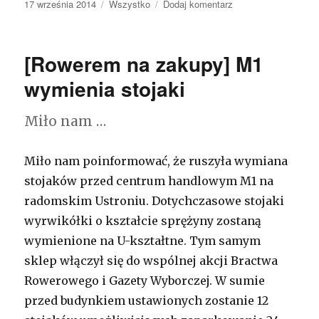
Opublikowano
17 września 2014
Kategorie
Wszystko
Dodaj komentarz
do
III
Kongres
Rozwoju
[Rowerem na zakupy] M1
Ruchu
Rowerowego
wymienia stojaki
–
zaproszenie
Miło nam …
Miło nam poinformować, że ruszyła wymiana
stojaków przed centrum handlowym M1 na
radomskim Ustroniu. Dotychczasowe stojaki
wyrwikółki o kształcie sprężyny zostaną
wymienione na U-kształtne. Tym samym
sklep włączył się do wspólnej akcji Bractwa
Rowerowego i Gazety Wyborczej. W sumie
przed budynkiem ustawionych zostanie 12