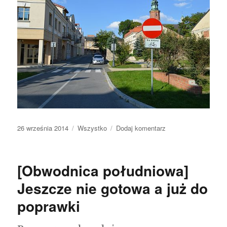
Opublikowano
26 września 2014
Kategorie
Wszystko
Dodaj komentarz
do
Rowerowe
lekcje
w
[Obwodnica południowa]
rowerowej
szkole
Jeszcze nie gotowa a już do
–
poprawki
bezpłatne
warsztaty
dla