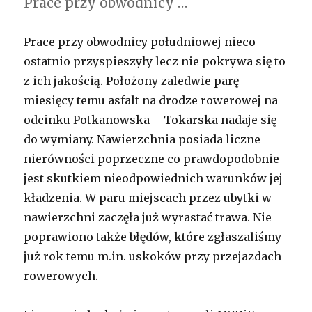
Prace przy obwodnicy …
nauczycieli
–
30.09.2014
Prace przy obwodnicy południowej nieco
ostatnio przyspieszyły lecz nie pokrywa się to
z ich jakością. Położony zaledwie parę
miesięcy temu asfalt na drodze rowerowej na
odcinku Potkanowska – Tokarska nadaje się
do wymiany. Nawierzchnia posiada liczne
nierówności poprzeczne co prawdopodobnie
jest skutkiem nieodpowiednich warunków jej
kładzenia. W paru miejscach przez ubytki w
nawierzchni zaczęła już wyrastać trawa. Nie
poprawiono także błędów, które zgłaszaliśmy
już rok temu m.in. uskoków przy przejazdach
rowerowych.