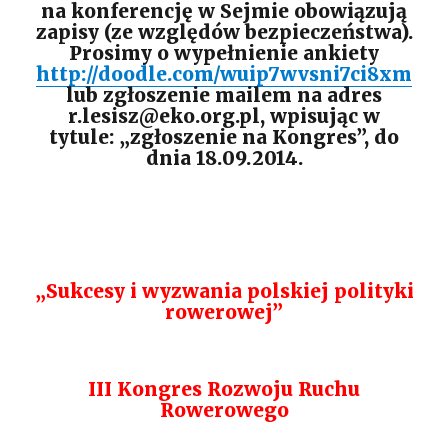
na konferencję w Sejmie obowiązują
zapisy (ze względów bezpieczeństwa).
Prosimy o wypełnienie ankiety
http://doodle.com/wuip7wvsni7ci8xm
lub zgłoszenie mailem na adres
r.lesisz@eko.org.pl, wpisując w
tytule: „zgłoszenie na Kongres”, do
dnia 18.09.2014.
„Sukcesy i wyzwania polskiej polityki
rowerowej”
III Kongres Rozwoju Ruchu
Rowerowego