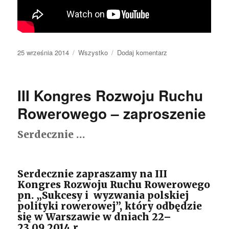
Opublikowano
25 września 2014
Kategorie
Wszystko
Dodaj komentarz
do
[Obwodnica
południowa]
Jeszcze
III Kongres Rozwoju Ruchu
nie
gotowa
Rowerowego – zaproszenie
a
już
Serdecznie …
do
poprawki
Serdecznie zapraszamy na III
Kongres Rozwoju Ruchu Rowerowego
pn. „Sukcesy i wyzwania polskiej
polityki rowerowej”, który odbędzie
się w Warszawie w dniach 22–
23.09.2014 r.