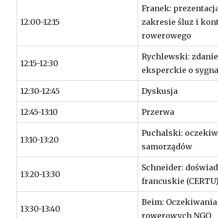
Franek: prezentacj
12:00-12:15
zakresie śluz i ko
rowerowego
Rychlewski: zdani
12:15-12:30
eksperckie o sygn
12:30-12:45
Dyskusja
12:45-13:10
Przerwa
Puchalski: oczeki
13:10-13:20
samorządów
Schneider: doświa
13:20-13:30
francuskie (CERT
Beim: Oczekiwania
13:30-13:40
rowerowych NGO