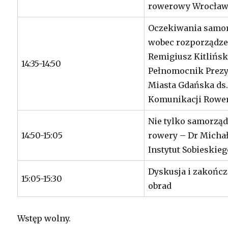
rowerowy Wrocław
Oczekiwania samo
wobec rozporządze
Remigiusz Kitlińsk
14:35-14:50
Pełnomocnik Prez
Miasta Gdańska ds
Komunikacji Rowe
Nie tylko samorządy
14:50-15:05
rowery – Dr Micha
Instytut Sobieskie
Dyskusja i zakończ
15:05-15:30
obrad
Wstęp wolny.