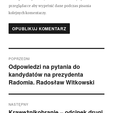
przeglądarce aby wypełnić dane podczas pisania
kolejnych komentarzy.
Nawigacja
POPRZEDNI
wpisu
Odpowiedzi na pytania do
Poprzedni
kandydatów na prezydenta
wpis:
Radomia. Radosław Witkowski
NASTĘPNY
Krawężnikobranie – odcinek drugi
Następny