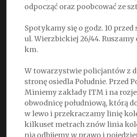
odpocząć oraz poobcować ze sz
Spotykamy się o godz. 10 przed
ul. Wierzbickiej 26/44. Ruszamy 
km.
W towarzystwie policjantów z d
stronę osiedla Południe. Przed 
Miniemy zakłady ITM i na rozje
obwodnicę południową, którą do
w lewo i przekraczamy linię kol
kilkuset metrach znów linia ko
nią odbijemy w prawo i pojedzi