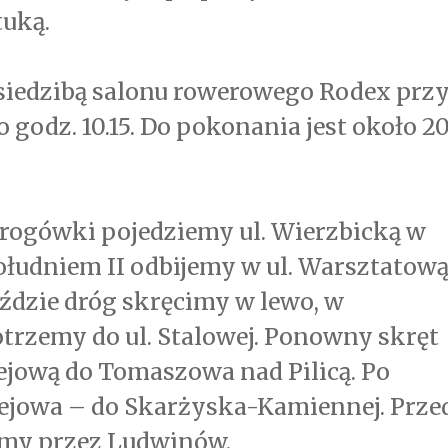
tuką.
 siedzibą salonu rowerowego Rodex prz
o godz. 10.15. Do pokonania jest około 2
rogówki pojedziemy ul. Wierzbicką w
Południem II odbijemy w ul. Warsztatową
ździe dróg skręcimy w lewo, w
trzemy do ul. Stalowej. Ponowny skręt
ejową do Tomaszowa nad Pilicą. Po
lejowa – do Skarżyska-Kamiennej. Prze
emy przez Ludwinów.