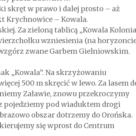
i skręt w prawo i dalej prosto – aż
akt Krychnowice – Kowala.
kiej. Za zieloną tablicą „Kowala Koloni
wierzchołku wzniesienia (na horyzoncie
 wzgórz zwane Garbem Gielniowskim.
nak „Kowala”. Na skrzyżowaniu
ięcej 500 m skręcić w lewo. Za lasem d
Miniemy Załawie, znowu przekroczymy
az pojedziemy pod wiaduktem drogi
obrazowo obszar dotrzemy do Orońska.
skierujemy się wprost do Centrum