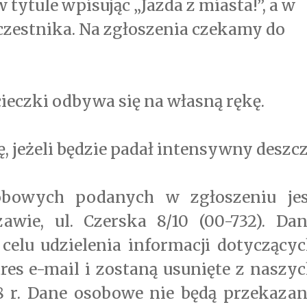
tytule wpisując „Jazda z miasta!”, a w
uczestnika. Na zgłoszenia czekamy do
eczki odbywa się na własną rękę.
ę, jeżeli będzie padał intensywny deszcz
obowych podanych w zgłoszeniu jes
wie, ul. Czerska 8/10 (00-732). Dan
elu udzielenia informacji dotyczący
res e-mail i zostaną usunięte z naszy
8 r. Dane osobowe nie będą przekazan