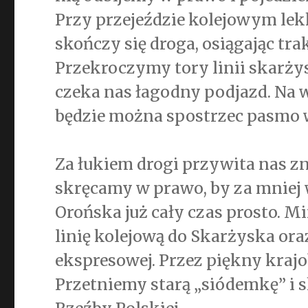
Przy przejeździe kolejowym lekk
skończy się droga, osiągając tr
Przekroczymy tory linii skarżys
czeka nas łagodny podjazd. Na 
będzie można spostrzec pasmo
Za łukiem drogi przywita nas z
skręcamy w prawo, by za mniej w
Orońska już cały czas prosto. 
linię kolejową do Skarżyska or
ekspresowej. Przez piękny kraj
Przetniemy starą „siódemkę” i 