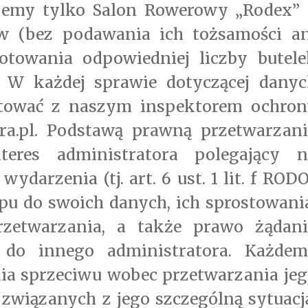
emy tylko Salon Rowerowy „Rodex” 
ów (bez podawania ich tożsamości an
otowania odpowiedniej liczby butele
. W każdej sprawie dotyczącej danyc
tować z naszym inspektorem ochron
a.pl. Podstawą prawną przetwarzani
teres administratora polegający n
darzenia (tj. art. 6 ust. 1 lit. f RODO
u do swoich danych, ich sprostowani
przetwarzania, a także prawo żądani
 do innego administratora. Każdem
nia sprzeciwu wobec przetwarzania je
wiązanych z jego szczególną sytuacj