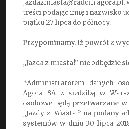
jazdazmiasta@radom.agora.pl, w 
treści podając imię i nazwisko 
piątku 27 lipca do północy.
Przypominamy, iż powrót z wyci
„Jazda z miasta!” nie odbędzie si
*Administratorem danych os
Agora SA z siedzibą w Warsza
osobowe będą przetwarzane w c
„Jazdy z Miasta!” na podany ad
systemów w dniu 30 lipca 201