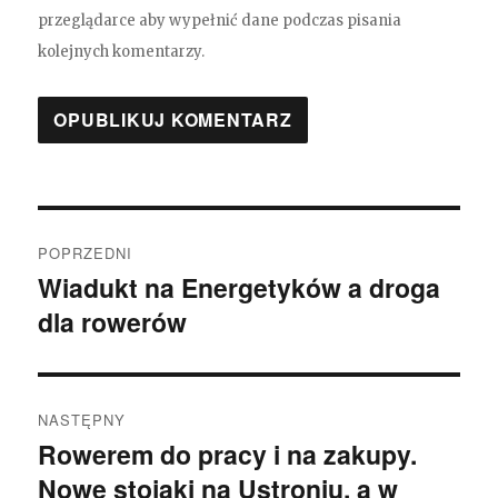
przeglądarce aby wypełnić dane podczas pisania
kolejnych komentarzy.
Nawigacja
POPRZEDNI
wpisu
Wiadukt na Energetyków a droga
Poprzedni
dla rowerów
wpis:
NASTĘPNY
Rowerem do pracy i na zakupy.
Następny
Nowe stojaki na Ustroniu, a w
wpis: