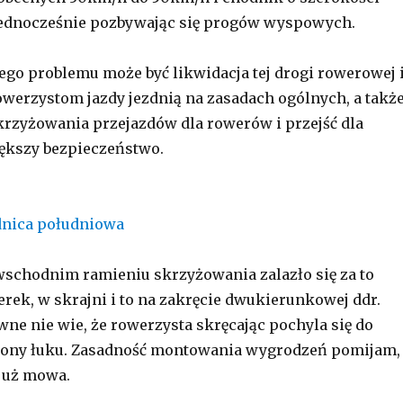
 jednocześnie pozbywając się progów wyspowych.
go problemu może być likwidacja tej drogi rowerowej 
werzystom jazdy jezdnią na zasadach ogólnych, a takż
krzyżowania przejazdów dla rowerów i przejść dla
ększy bezpieczeństwo.
schodnim ramieniu skrzyżowania zalazło się za to
erek, w skrajni i to na zakręcie dwukierunkowej ddr.
wne nie wie, że rowerzysta skręcając pochyla się do
rony łuku. Zasadność montowania wygrodzeń pomijam,
 już mowa.