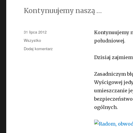
Kontynuujemy naszą …
Opublikowano
31 lipca 2012
Kontynuujemy n
Kategorie
Wszystko
południowej.
Dodaj komentarz
do
Obwodnica
Dzisiaj zajmiem
południowa
–
odsłona
Zasadniczym błę
druga
Wyścigowej jed
umieszczanie je
bezpieczeństwo 
ogólnych.