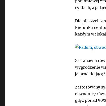
południowej zm
cyklach, a jadąc
Dla pieszych z 
kierunku centru
każdym wciskają
Zastanawia rów
wygrodzenie wzd
je produkującą?
Zastosowany syg
obwodnicę równi
gdyż ponad 90% 