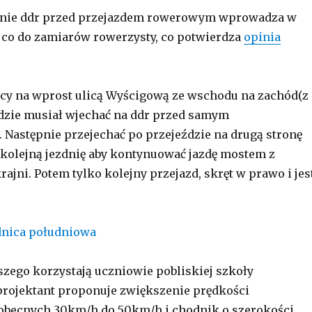
nie ddr przed przejazdem rowerowym wprowadza w
 co do zamiarów rowerzysty, co potwierdza
opinia
cy na wprost ulicą Wyścigową ze wschodu na zachód(z
ędzie musiał wjechać na ddr przed samym
Następnie przejechać po przejeździe na drugą stronę
ć kolejną jezdnię aby kontynuować jazdę mostem z
ajni. Potem tylko kolejny przejazd, skręt w prawo i jes
eszego korzystają uczniowie pobliskiej szkoły
rojektant proponuje zwiększenie prędkości
obecnych 30km/h do 50km/h i chodnik o szerokości