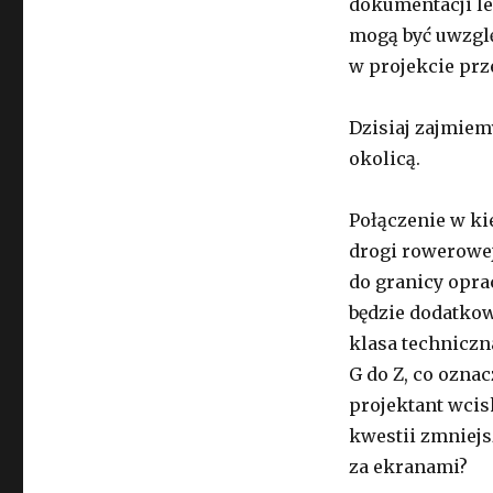
dokumentacji le
mogą być uwzgl
w projekcie prz
Dzisiaj zajmiem
okolicą.
Połączenie w ki
drogi rowerowej
do granicy opra
będzie dodatkow
klasa techniczn
G do Z, co ozna
projektant wcis
kwestii zmniej
za ekranami?