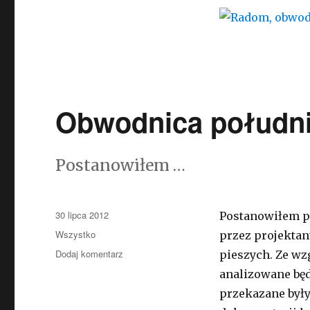
Obwodnica połudn
Postanowiłem …
Opublikowano
30 lipca 2012
Postanowiłem p
Kategorie
Wszystko
przez projektan
Dodaj komentarz
do
pieszych. Ze wzg
Obwodnica
analizowane będ
południowa
przekazane były