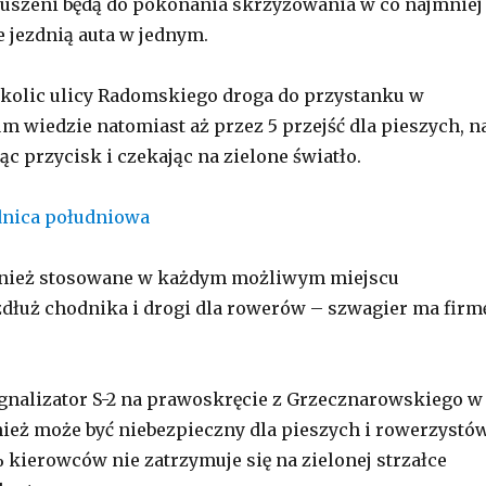
uszeni będą do pokonania skrzyżowania w co najmniej
e jezdnią auta w jednym.
okolic ulicy Radomskiego droga do przystanku w
m wiedzie natomiast aż przez 5 przejść dla pieszych, n
c przycisk i czekając na zielone światło.
nież stosowane w każdym możliwym miejscu
łuż chodnika i drogi dla rowerów – szwagier ma firm
nalizator S-2 na prawoskręcie z Grzecznarowskiego w
eż może być niebezpieczny dla pieszych i rowerzystów
kierowców nie zatrzymuje się na zielonej strzałce