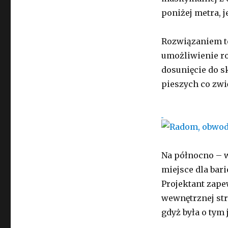
poniżej metra,
Rozwiązaniem te
umożliwienie ro
dosunięcie do s
pieszych co zwi
Na północno – w
miejsce dla bari
Projektant zape
wewnętrznej st
gdyż była o tym