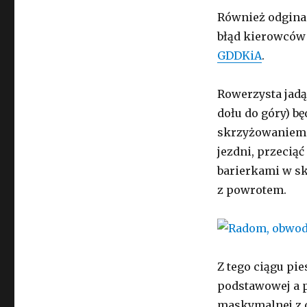
Również odgina
błąd kierowców
GDDKiA
.
Rowerzysta jadą
dołu do góry) b
skrzyżowaniem. 
jezdni, przecią
barierkami w skr
z powrotem.
Z tego ciągu pi
podstawowej a p
maskymalnej z 