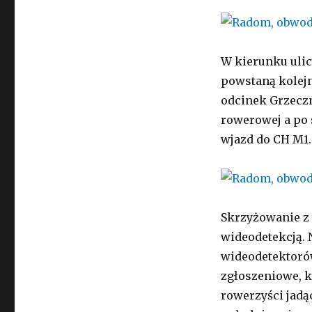
W kierunku ulic
powstaną kolej
odcinek Grzeczn
rowerowej a po 
wjazd do CH M1.
Skrzyżowanie z 
wideodetekcją. 
wideodetektorów
zgłoszeniowe, k
rowerzyści jadą