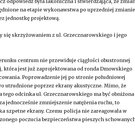
cz odpowiedź była lakoniczna i stwierdzająca, że zmia
ędnione na etapie wykonawstwa po uprzedniej zmianie
ez jednostkę projektową.
y się skrzyżowaniem z ul. Grzecznarowskiego i jego
erunku centrum nie przewiduje ciągłości obustronnej
, która jest już zaprojektowana od ronda Dmowskiego
cowania. Poprowadzenie jej po stronie południowej
o utrudnione poprzez ekrany akustyczne. Mimo, że
a tego odcinka ul. Grzecznarowskiego ma być obniżona
cza jednocześnie zmniejszenie natężenia ruchu, to
ka szpetne ekrany. Czemu policja nie zareagowała w
szonego poczucia bezpieczeństwa pieszych schowanyc