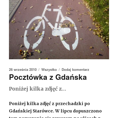
Opublikowano
26 września 2010
Kategorie
Wszystko
Dodaj komentarz
do
Pocztówka z Gdańska
Drogi
rowerowe
tylko
Poniżej kilka zdjęć z…
dla
rodziców
z
Poniżej kilka zdjęć z przechadzki po
pociechami?
Gdańskiej Starówce. W lipcu dopuszczono
:)