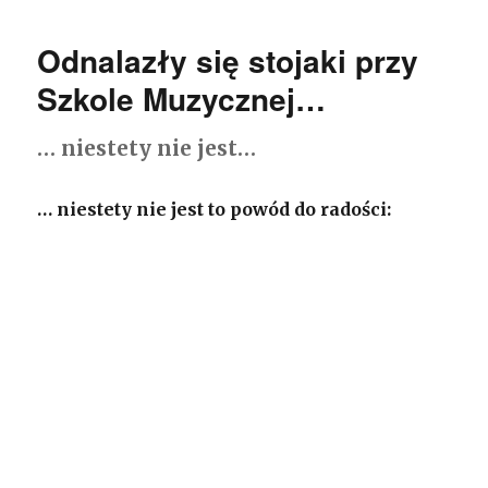
na
deptaku…
Odnalazły się stojaki przy
tym
razem
Szkole Muzycznej…
rowerów
… niestety nie jest…
… niestety nie jest to powód do radości: