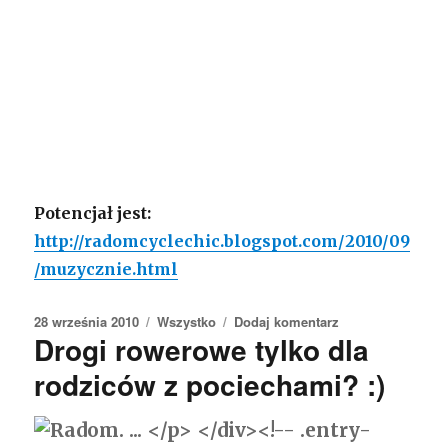
Potencjał jest:
http://radomcyclechic.blogspot.com/2010/09
/muzycznie.html
Opublikowano
28 września 2010
Kategorie
Wszystko
Dodaj komentarz
do
Drogi rowerowe tylko dla
Odnalazły
się
rodziców z pociechami? :)
stojaki
przy
Szkole
Muzycznej…