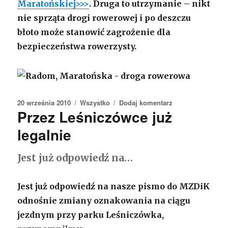
Maratońskiej>>>
. Druga to utrzymanie – nikt
nie sprząta drogi rowerowej i po deszczu
błoto może stanowić zagrożenie dla
bezpieczeństwa rowerzysty.
Opublikowano
20 września 2010
Kategorie
Wszystko
Dodaj komentarz
do
Przez Leśniczówce już
Szybka
reakcja
legalnie
Jest już odpowiedź na…
Jest już odpowiedź na nasze pismo do MZDiK
odnośnie zmiany oznakowania na ciągu
jezdnym przy parku Leśniczówka,