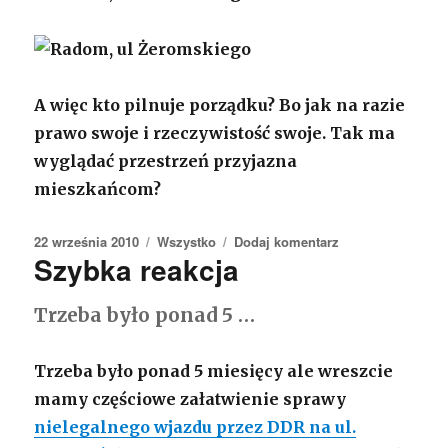
A więc kto pilnuje porządku? Bo jak na razie
prawo swoje i rzeczywistość swoje. Tak ma
wyglądać przestrzeń przyjazna
mieszkańcom?
Opublikowano
22 września 2010
Kategorie
Wszystko
Dodaj komentarz
do
Szybka reakcja
[Parkowanie]
Strefa
zamieszkania
Trzeba było ponad 5 …
Trzeba było ponad 5 miesięcy ale wreszcie
mamy częściowe załatwienie sprawy
nielegalnego wjazdu przez DDR na ul.