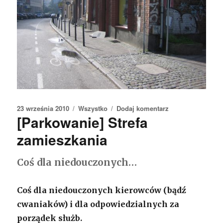
Opublikowano
23 września 2010
Kategorie
Wszystko
Dodaj komentarz
do
[Parkowanie] Strefa
Pocztówka
z
zamieszkania
Gdańska
Coś dla niedouczonych…
Coś dla niedouczonych kierowców (bądź
cwaniaków) i dla odpowiedzialnych za
porządek służb.