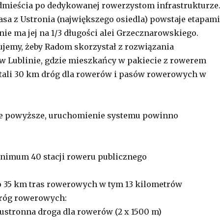
dmieścia po dedykowanej rowerzystom infrastrukturze
asa z Ustronia (największego osiedla) powstaje etapami
al nie ma jej na 1/3 długości alei Grzecznarowskiego.
jemy, żeby Radom skorzystał z rozwiązania
w Lublinie, gdzie mieszkańcy w pakiecie z rowerem
tali 30 km dróg dla rowerów i pasów rowerowych w
e powyższe, uruchomienie systemu powinno
inimum 40 stacji roweru publicznego
o 35 km tras rowerowych w tym 13 kilometrów
róg rowerowych:
ustronna droga dla rowerów (2 x 1500 m)