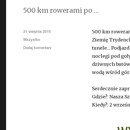
500 km rowerami po …
Opublikowano
31 sierpnia 2015
500 km rowerami
Kategorie
Wszystko
Ziemię Trydenck
Dodaj komentarz
do
tunele… Podjaz
Pokaz
noclegi pod goł
zdjęć
dziwnych butów.
z
wyprawy
wodą wśród gór
w
Alpy
Serdecznie zapr
Gdzie?: Nasza S
Kiedy?: 2 wrześn