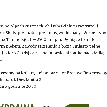
 po Alpach austriackich i włoskich: przez Tyrol i
ą. Skały, przepaści, przełomy, wodospady… Serpentyny 
d na Timmelsjoch – 2500 m npm. Dymiące hamulce i
ym niebem. Zawody strzelania z bicza i miasto pełne
 Jezioro Gardyjskie – nadmorska sielanka nad słodką
…
aszamy na kolejny już pokaz zdjęć Bractwa Roweroweg
zkapa, ul. Dowkontta 2
ia o godzinie 20.30