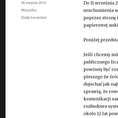
Opublikowano
28 sierpnia 2015
Do 11 września 
Kategorie
Wszystko
uruchomienia w
Dodaj komentarz
do
poprzez stronę 
Konsultacje.
papierowej anki
Rower
publiczny
Poniżej przedst
Jeśli chcemy mó
publicznego lic
powinny być roz
pieszego (w śró
dojechać jak naj
sprawią, że row
komunikacji sa
rozbudowa syst
około 12 lat pow