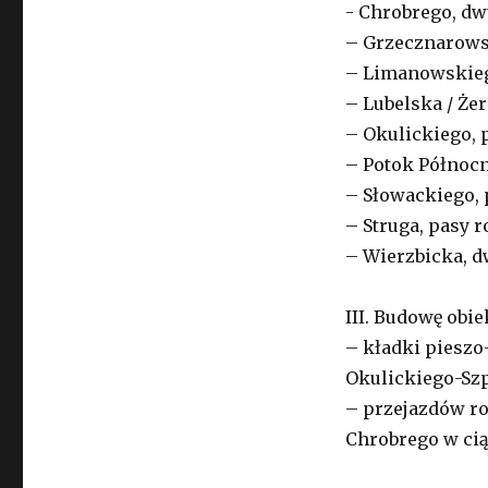
- Chrobrego, dw
– Grzecznarows
– Limanowskiego
– Lubelska / Że
– Okulickiego, 
– Potok Północn
– Słowackiego, 
– Struga, pasy 
– Wierzbicka, d
III. Budowę obi
– kładki pieszo
Okulickiego-Szp
– przejazdów r
Chrobrego w ci