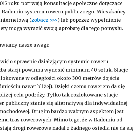
2015 roku potrwają konsultacje społeczne dotyczące
 Radomiu systemu roweru publicznego. Mieszkańcy
internetową (
zobacz >>>
) lub poprzez wypełnienie
ety mogą wyrazić swoją aprobatę dla tego pomysłu.
awiamy nasze uwagi:
wić o sprawnie działającym systemie roweru
zba stacji powinna wynosić minimum 40 sztuk. Stacje
lokowane w odległości około 300 metrów dojścia
dmieściu nawet bliżej). Dzięki czemu rowerem da się
bliżej celu podróży. Tylko tak rozlokowane stacje
er publiczny stanie się alternatywą dla indywidualnej
mochodowej. Drugim bardzo ważnym aspektem jest
emu tras rowerowych. Mimo tego, że w Radomiu od
stają drogi rowerowe nadal z żadnego osiedla nie da si