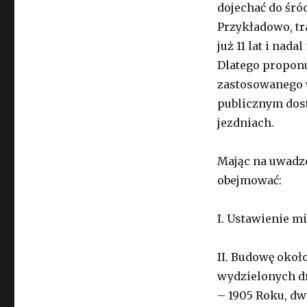
dojechać do śró
Przykładowo, tr
już 11 lat i nad
Dlatego proponu
zastosowanego 
publicznym dos
jezdniach.
Mając na uwadz
obejmować:
I. Ustawienie m
II. Budowę okoł
wydzielonych d
– 1905 Roku, dw