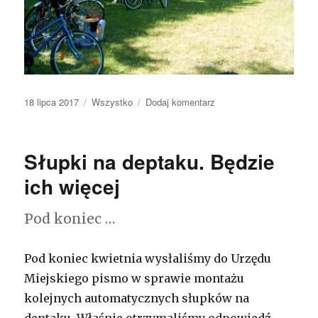
Opublikowano
18 lipca 2017
Kategorie
Wszystko
Dodaj komentarz
do
Jazda
z
miasta!
Słupki na deptaku. Będzie
Kierunek:
Orońsko
ich więcej
Pod koniec …
Pod koniec kwietnia wysłaliśmy do Urzędu
Miejskiego pismo w sprawie montażu
kolejnych automatycznych słupków na
deptaku. Właśnie otrzymaliśmy odpowiedź,