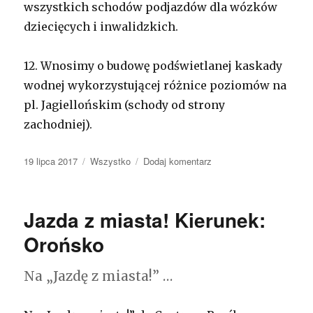
wszystkich schodów podjazdów dla wózków
dziecięcych i inwalidzkich.
12.
Wnosimy o budowę podświetlanej kaskady
wodnej wykorzystującej różnice poziomów na
pl. Jagiellońskim (schody od strony
zachodniej).
Opublikowano
19 lipca 2017
Kategorie
Wszystko
Dodaj komentarz
do
Konsultacje.
Plac
Jagielloński
Jazda z miasta! Kierunek:
Orońsko
Na „Jazdę z miasta!” …