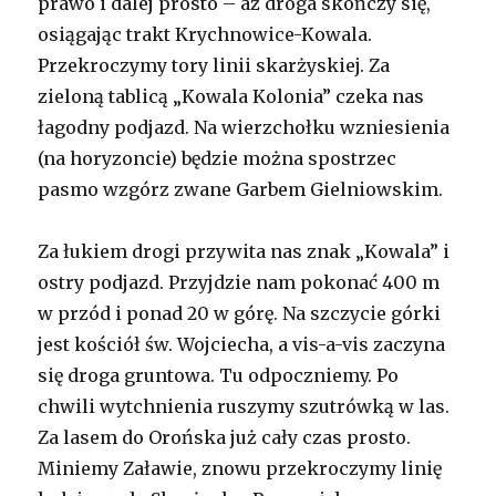
prawo i dalej prosto – aż droga skończy się,
osiągając trakt Krychnowice-Kowala.
Przekroczymy tory linii skarżyskiej. Za
zieloną tablicą „Kowala Kolonia” czeka nas
łagodny podjazd. Na wierzchołku wzniesienia
(na horyzoncie) będzie można spostrzec
pasmo wzgórz zwane Garbem Gielniowskim.
Za łukiem drogi przywita nas znak „Kowala” i
ostry podjazd. Przyjdzie nam pokonać 400 m
w przód i ponad 20 w górę. Na szczycie górki
jest kościół św. Wojciecha, a vis-a-vis zaczyna
się droga gruntowa. Tu odpoczniemy. Po
chwili wytchnienia ruszymy szutrówką w las.
Za lasem do Orońska już cały czas prosto.
Miniemy Załawie, znowu przekroczymy linię