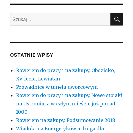
deptaku.
Będzie
SZU
ich
Szukaj:
więcej
OSTATNIE WPISY
Rowerem do pracy i na zakupy. Obozisko,
XV-lecie, Lewiatan
Prowadnice w tunelu dworcowym
Rowerem do pracy i na zakupy. Nowe stojaki
na Ustroniu, a w całym mieście już ponad
1000
Rowerem na zakupy. Podsumowanie 2018
Wiadukt na Energetyków a droga dla