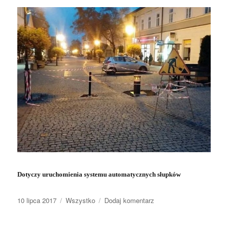
Dotyczy uruchomienia systemu automatycznych słupków
Opublikowano
10 lipca 2017
Kategorie
Wszystko
Dodaj komentarz
do
Słupki
na