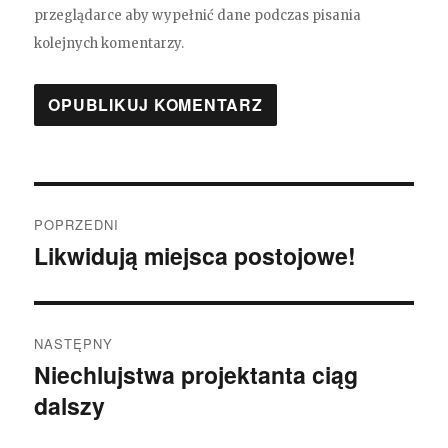
przeglądarce aby wypełnić dane podczas pisania
kolejnych komentarzy.
Nawigacja
POPRZEDNI
wpisu
Likwidują miejsca postojowe!
Poprzedni
wpis:
NASTĘPNY
Niechlujstwa projektanta ciąg
Następny
dalszy
wpis: